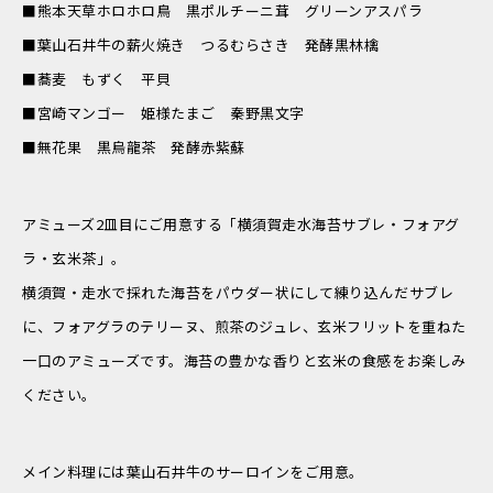
■熊本天草ホロホロ鳥 黒ポルチーニ茸 グリーンアスパラ
■葉山石井牛の薪火焼き つるむらさき 発酵黒林檎
■蕎麦 もずく 平貝
■宮崎マンゴー 姫様たまご 秦野黒文字
■無花果 黒烏龍茶 発酵赤紫蘇
アミューズ2皿目にご用意する「横須賀走水海苔サブレ・フォアグ
ラ・玄米茶」。
横須賀・走水で採れた海苔をパウダー状にして練り込んだサブレ
に、フォアグラのテリーヌ、煎茶のジュレ、玄米フリットを重ねた
一口のアミューズです。海苔の豊かな香りと玄米の食感をお楽しみ
ください。
メイン料理には葉山石井牛のサーロインをご用意。