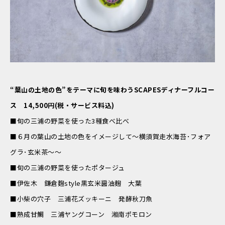
“葉山の土地の色”をテーマに旬を味わうSCAPESディナーフルコー
ス 14,500円(税・サービス料込)
■旬の三浦の野菜を使った3種食べ比べ
■６月の葉山の土地の色をイメージして～横須賀走水海苔･フォア
グラ･玄米茶～～
■旬の三浦の野菜を使ったポタージュ
■伊佐木 鎌倉麴style黒玄米醤油麹 大葉
■小柴の穴子 三浦花ズッキーニ 発酵秋刀魚
■熟成甘鯛 三浦ヤングコーン 湘南ポモロン