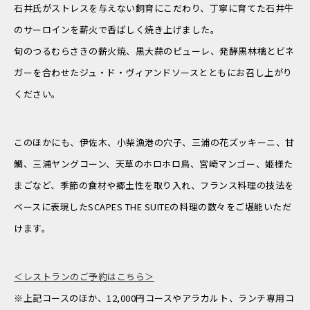
石井氏がストレスを与えない飼育にこだわり、丁寧に育てた石井牛
のサーロインを薪火で香ばしく焼き上げました。
旬のつるむらさきの薪火焼、黒大蒜のピューレ、発酵黒林檎とビネ
ガーを合わせたジュ・ド・ヴィアンドソースとともにお召し上がり
ください。
このほかにも、伊佐木、小柴漁港の穴子、三浦の花ズッキーニ、甘
鯛、三浦ヤングコーン、天草のホロホロ鳥、宮崎マンゴー、姫様た
まごなど、季節の食材や郷土性を取り入れ、フランス料理の技法を
ベースに表現したSCAPES THE SUITEの料理の数々をご堪能いただ
けます。
＜レストランのご予約はこちら＞
※上記コースのほか、12,000円コースやアラカルト、ランチ専用コ